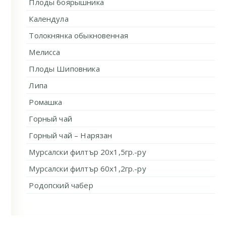
Плоды боярышника
Календула
Толокнянка обыкновенная
Мелисса
Плоды Шиповника
Липа
Ромашка
Горный чай
Горный чай – Нарязан
Мурсалски филтър 20х1,5гр.-ру
Мурсалски филтър 60х1,2гр.-ру
Родопский чабер