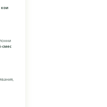
м
кои
клонни
й-смес
явания,