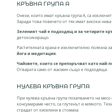
КРЪВНА ГРУПА А
Онези, които имат кръвна група А, са изключи
Заради това повечето от тях имат високи нива
Зеленият чай е подходящ и за четирите кр
детоксикиращо.
Растителната храна е изключително полезна за
йога и медитация
.
Чайовете, които се препоръчват като най
Отварата само от жасмин също е подходяща.
НУЛЕВА КРЪВНА ГРУПА
При нулева кръвна група похапването на месо 
консумираме често, са глутенът и млякото. Тези
страдат от киселини в стомаха.