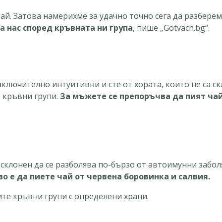
чай. Затова намерихме за удачно точно сега да разбере
 нас според кръвната ни група
, пише „Gotvach.bg“.
изключително интуитивни и сте от хората, които не са с
е кръвни групи.
За мъжете се препоръчва да пият ча
 склонен да се разболява по-бързо от автоимунни забол
во е да пиете чай от червена боровинка и салвия.
те кръвни групи с определени храни.