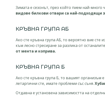
Зимата е сезонът, през който пием най-много 
видове билкови отвари са най-подходящи за
КРЪВНА ГРУПА АБ
Ако сте кръвна група АБ, то вероятно вие сте 
към лесно стресиране за разлика от останалит
от мента и коприва.
КРЪВНА ГРУПА Б
Ако сте кръвна група Б, то вашият организъм е
летаргични сте, имате проблеми със съня.
Хуба
Отдавна е установена зависимостта на отделни