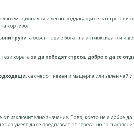
телно емоционални и лесно поддаващи се на стресови с
 на кортизол.
ъвни групи
, а освен това е богат на антиоксиданти и д
 тези хора, а
за да победят стреса, добре е да се отд
-подходящи
, са смес от невен и мащерка или зелен чай и
е от изключително значение. Това, което не е добре да
 хора умеят да се предпазват от стреса, но за съжалени