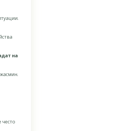
итуации.
ейства
адат на
 жасмин.
е често